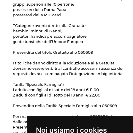
gruppi superiori alle 10 persone;
possessori della Roma Pass;
possessori della MIC card.
**Categorie aventi diritto alla Gratuità :
bambini minori di 6 anni;
portatori handicap e accompagnatore;
guide turistiche dell’Unione Europea.
Prevendita del titolo Gratuito allo 060608
I titoli che danno diritto alla Riduzione e alla Gratuità
dovranno essere esibiti al controllo accessi: in assenza dei
requisiti dovrà essere pagata l'integrazione in biglietteria.
Tariffa “Speciale Famiglia” :
1 adulto con figli al di sotto dei 18 anni € 11,00
2 adulti con figli al di sotto dei 18 anni € 22,00
Prevendita della Tariffa Speciale Famiglia allo 060608.
Per maggiori informazioni contattare lo 060608 (tutti i giorni
dalle ore 9:00 alle 19:00).
Presenti: Sevizi Igienici; Piccolo Guardaroba; Punto vendita
Noi usiamo i cookies
specializzato.