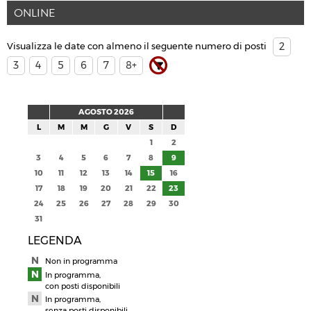
ONLINE
Visualizza le date con almeno il seguente numero di posti
2
3
4
5
6
7
8+
AGOSTO 2026
L
M
M
G
V
S
D
1
2
3
4
5
6
7
8
9
10
11
12
13
14
15
16
17
18
19
20
21
22
23
24
25
26
27
28
29
30
31
LEGENDA
Non in programma
In programma,
con posti disponibili
In programma,
senza posti disponibili