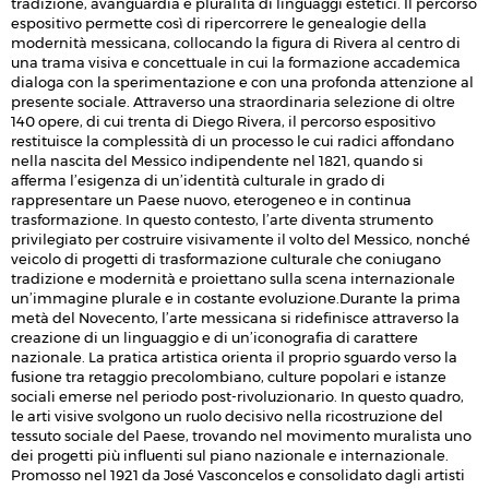
tradizione, avanguardia e pluralità di linguaggi estetici. Il percorso
espositivo permette così di ripercorrere le genealogie della
modernità messicana, collocando la figura di Rivera al centro di
una trama visiva e concettuale in cui la formazione accademica
dialoga con la sperimentazione e con una profonda attenzione al
presente sociale. Attraverso una straordinaria selezione di oltre
140 opere, di cui trenta di Diego Rivera, il percorso espositivo
restituisce la complessità di un processo le cui radici affondano
nella nascita del Messico indipendente nel 1821, quando si
afferma l’esigenza di un’identità culturale in grado di
rappresentare un Paese nuovo, eterogeneo e in continua
trasformazione. In questo contesto, l’arte diventa strumento
privilegiato per costruire visivamente il volto del Messico, nonché
veicolo di progetti di trasformazione culturale che coniugano
tradizione e modernità e proiettano sulla scena internazionale
un’immagine plurale e in costante evoluzione.Durante la prima
metà del Novecento, l’arte messicana si ridefinisce attraverso la
creazione di un linguaggio e di un’iconografia di carattere
nazionale. La pratica artistica orienta il proprio sguardo verso la
fusione tra retaggio precolombiano, culture popolari e istanze
sociali emerse nel periodo post-rivoluzionario. In questo quadro,
le arti visive svolgono un ruolo decisivo nella ricostruzione del
tessuto sociale del Paese, trovando nel movimento muralista uno
dei progetti più influenti sul piano nazionale e internazionale.
Promosso nel 1921 da José Vasconcelos e consolidato dagli artisti