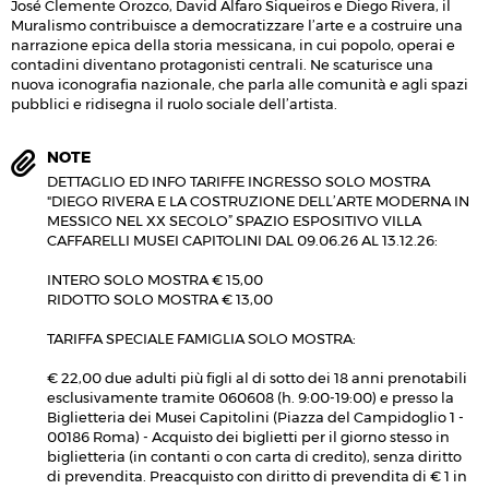
José Clemente Orozco, David Alfaro Siqueiros e Diego Rivera, il
Muralismo contribuisce a democratizzare l’arte e a costruire una
narrazione epica della storia messicana, in cui popolo, operai e
contadini diventano protagonisti centrali. Ne scaturisce una
nuova iconografia nazionale, che parla alle comunità e agli spazi
pubblici e ridisegna il ruolo sociale dell’artista.
NOTE
DETTAGLIO ED INFO TARIFFE INGRESSO SOLO MOSTRA
"DIEGO RIVERA E LA COSTRUZIONE DELL’ARTE MODERNA IN
MESSICO NEL XX SECOLO” SPAZIO ESPOSITIVO VILLA
CAFFARELLI MUSEI CAPITOLINI DAL 09.06.26 AL 13.12.26:
INTERO SOLO MOSTRA € 15,00
RIDOTTO SOLO MOSTRA € 13,00
TARIFFA SPECIALE FAMIGLIA SOLO MOSTRA:
€ 22,00 due adulti più figli al di sotto dei 18 anni prenotabili
esclusivamente tramite 060608 (h. 9:00-19:00) e presso la
Biglietteria dei Musei Capitolini (Piazza del Campidoglio 1 -
00186 Roma) - Acquisto dei biglietti per il giorno stesso in
biglietteria (in contanti o con carta di credito), senza diritto
di prevendita. Preacquisto con diritto di prevendita di € 1 in