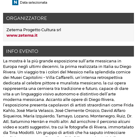
Data selezionata
ORGANIZZATORE
Zetema Progetto Cultura srl
www.zetema.it
INFO EVENTO
La mostra è la più grande esposizione sull’arte messicana in
Europa negli ultimi decenni, la prima realizzata in Italia su Diego
Rivera. Un viaggio tra i colori del Messico nella splendida cornice
dei Musei Capitolini – Villa Caffarelli, un’intensa retrospettiva
dedicata al celebre pittore e muralista messicano, la cui opera
rappresenta una cerniera tra tradizione e futuro, capace di dare
vita a un linguaggio visivo autonomo e distintivo dell’arte
moderna messicana. Accanto alle opere di Diego Rivera,
l’esposizione presenta capolavori di artisti straordinari come Frida
Kahlo, José María Velasco, José Clemente Orozco, David Alfaro
Siqueiros, María Izquierdo, Tamayo, Lozano, Montenegro, Ruiz, Dr.
Atl, Saturnino Herrán e molti altri. Ad arricchire il percorso alcuni
video e scatti suggestivi, tra cui le fotografie di Rivera, immortalato
da Tina Modotti. Un gruppo di artisti che ha saputo intrecciare