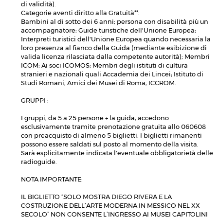
di validità).
Categorie aventi diritto alla Gratuità**:
Bambini al di sotto dei 6 anni; persona con disabilità più un
accompagnatore; Guide turistiche dell'Unione Europea;
Interpreti turistici dell'Unione Europea quando necessaria la
loro presenza al fianco della Guida (mediante esibizione di
valida licenza rilasciata dalla competente autorità); Membri
ICOM; Ai soci ICOMOS; Membri degli istituti di cultura
stranieri e nazionali quali Accademia dei Lincei; Istituto di
Studi Romani; Amici dei Musei di Roma; ICCROM.
GRUPPI :
I gruppi, da 5 a 25 persone + la guida, accedono
esclusivamente tramite prenotazione gratuita allo 060608
con preacquisto di almeno 5 biglietti. I biglietti rimanenti
possono essere saldati sul posto al momento della visita.
Sarà esplicitamente indicata l'eventuale obbligatorietà delle
radioguide.
NOTA IMPORTANTE:
IL BIGLIETTO “SOLO MOSTRA DIEGO RIVERA E LA
COSTRUZIONE DELL’ARTE MODERNA IN MESSICO NEL XX
SECOLO” NON CONSENTE L’INGRESSO AI MUSEI CAPITOLINI