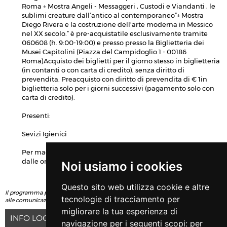
Roma + Mostra Angeli - Messaggeri , Custodi e Viandanti , le
sublimi creature dall’antico al contemporaneo”+ Mostra
Diego Rivera e la costruzione dell'arte moderna in Messico
nel XX secolo.” è pre-acquistatile esclusivamente tramite
060608 (h. 9:00-19:00) e presso presso la Biglietteria dei
Musei Capitolini (Piazza del Campidoglio 1 - 00186
Roma)Acquisto dei biglietti per il giorno stesso in biglietteria
(in contanti o con carta di credito), senza diritto di
prevendita. Preacquisto con diritto di prevendita di € 1in
biglietteria solo per i giorni successivi (pagamento solo con
carta di credito).
Presenti:
Sevizi Igienici
Per maggiori informazioni contattare lo 060608 (tutti i giorni
dalle ore 9:00 alle 19:00).
Noi usiamo i cookies
Questo sito web utilizza cookie e altre
Il programma potrebbe subire variazioni, si consiglia di fare sempre riferimento
tecnologie di tracciamento per
alle comunicazioni ufficiali diffuse dall'Organizzatore
migliorare la tua esperienza di
INFO LOCATION
navigazione per i seguenti scopi:
per