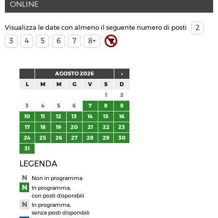
ONLINE
Visualizza le date con almeno il seguente numero di posti
2
3
4
5
6
7
8+
AGOSTO 2026
›
L
M
M
G
V
S
D
1
2
3
4
5
6
7
8
9
10
11
12
13
14
15
16
17
18
19
20
21
22
23
24
25
26
27
28
29
30
31
LEGENDA
Non in programma
In programma,
con posti disponibili
In programma,
senza posti disponibili